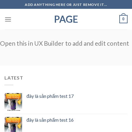
Skip
ADD ANYTHING HERE OR JUST REMOVE IT...
to
PAGE
content
0
Open this in UX Builder to add and edit content
LATEST
đây là sản phẩm test 17
đây là sản phẩm test 16