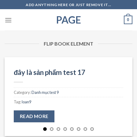
Skip
ADD ANYTHING HERE OR JUST REMOVE IT...
to
PAGE
content
0
FLIP BOOK ELEMENT
đây là sản phẩm test 17
Category:
Danh mục test 9
Tag:
loan9
READ MORE