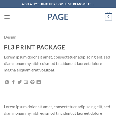
Skip
ADD ANYTHING HERE OR JUST REMOVE IT...
to
PAGE
content
0
Design
FL3 PRINT PACKAGE
Lorem ipsum dolor sit amet, consectetuer adipiscing elit, sed
diam nonummy nibh euismod tincidunt ut laoreet dolore
magna aliquam erat volutpat.
Lorem ipsum dolor sit amet, consectetuer adipiscing elit, sed
diam nonummy nibh euismod tincidunt ut laoreet dolore