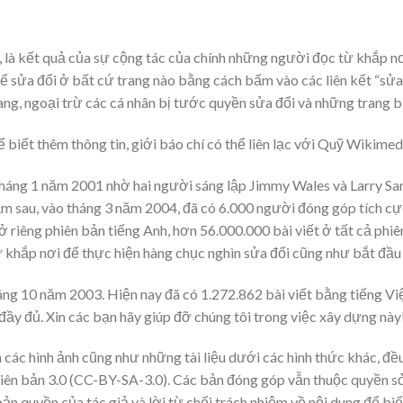
 là kết quả của sự cộng tác của chính những người đọc từ khắp nơi
hể sửa đổi ở bất cứ trang nào bằng cách bấm vào các liên kết “sửa 
ang, ngoại trừ các cá nhân bị tước quyền sửa đổi và những trang b
 biết thêm thông tin, giới báo chí có thể liên lạc với Quỹ Wikimed
háng 1 năm 2001 nhờ hai người sáng lập Jimmy Wales và Larry San
ăm sau, vào tháng 3 năm 2004, đã có 6.000 người đóng góp tích cự
ở riêng phiên bản tiếng Anh, hơn 56.000.000 bài viết ở tất cả ph
khắp nơi để thực hiện hàng chục nghìn sửa đổi cũng như bắt đầu 
ng 10 năm 2003. Hiện nay đã có 1.272.862 bài viết bằng tiếng Việ
đầy đủ. Xin các bạn hãy giúp đỡ chúng tôi trong việc xây dựng này
n các hình ảnh cũng như những tài liệu dưới các hình thức khác, đ
n bản 3.0 (CC-BY-SA-3.0). Các bản đóng góp vẫn thuộc quyền s
ản quyền của tác giả và lời từ chối trách nhiệm về nội dung để biết