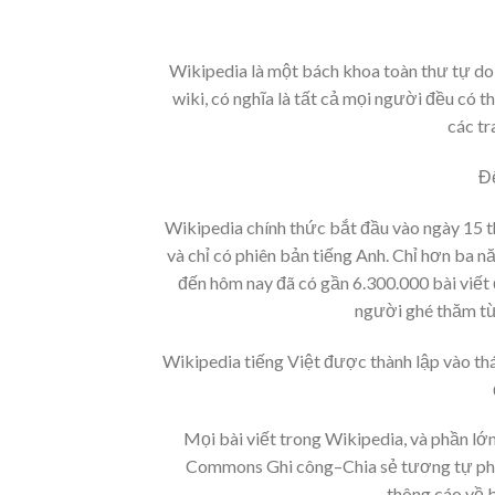
Wikipedia là một bách khoa toàn thư tự do,
wiki, có nghĩa là tất cả mọi người đều có t
các tr
Để
Wikipedia chính thức bắt đầu vào ngày 15 t
và chỉ có phiên bản tiếng Anh. Chỉ hơn ba n
đến hôm nay đã có gần 6.300.000 bài viết 
người ghé thăm từ 
Wikipedia tiếng Việt được thành lập vào thá
Mọi bài viết trong Wikipedia, và phần lớ
Commons Ghi công–Chia sẻ tương tự phiê
thông cáo về b