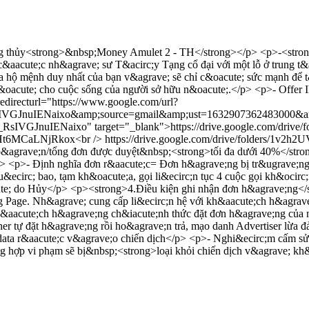
 thủy<strong>&nbsp;Money Amulet 2 - TH</strong></p> <p>-<strong>
&aacute;c nh&agrave; sư T&acirc;y Tạng cổ đại với một lỗ ở trung t&
 hộ mệnh duy nhất của bạn v&agrave; sẽ chỉ c&oacute; sức mạnh để 
c&oacute; cho cuộc sống của người sở hữu n&oacute;.</p> <p>- Offe
edirecturl="https://www.google.com/url?
KtM_RsIVGJnuIENaixo&amp;source=gmail&amp;ust=16329073624
M_RsIVGJnuIENaixo" target="_blank">https://drive.google.com/dr
Y9rHt6MCaLNjRkox<br /> https://drive.google.com/drive/folders/
ho&agrave;n/tổng đơn được duyệt&nbsp;<strong>tối đa dưới 40%</str
p> <p>- Định nghĩa đơn r&aacute;c= Đơn h&agrave;ng bị tr&ugrave;n
thu&ecirc; bao, tạm kh&oacute;a, gọi li&ecirc;n tục 4 cuộc gọi kh&oc
ute; do Hủy</p> <p><strong>4.Điều kiện ghi nhận đơn h&agrave;ng<
ng Page. Nh&agrave; cung cấp li&ecirc;n hệ với kh&aacute;ch h&agra
kh&aacute;ch h&agrave;ng ch&iacute;nh thức đặt đơn h&agrave;ng của
r tự đặt h&agrave;ng rồi ho&agrave;n trả, mạo danh Advertiser lừa 
 data r&aacute;c v&agrave;o chiến dịch</p> <p>- Nghi&ecirc;m cấm s
ờng hợp vi phạm sẽ bị&nbsp;<strong>loại khỏi chiến dịch v&agrave; k