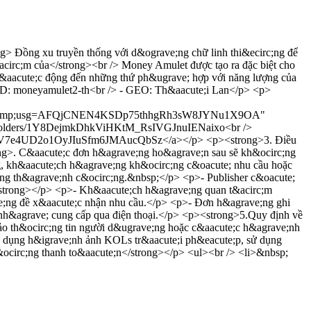
 Đồng xu truyền thống với d&ograve;ng chữ linh thi&ecirc;ng để
acirc;m của</strong><br /> Money Amulet được tạo ra đặc biệt cho
t&aacute;c động đến những thứ ph&ugrave; hợp với năng lượng của
r ID: moneyamulet2-th<br /> - GEO: Th&aacute;i Lan</p> <p>
83000&amp;usg=AFQjCNEN4KSDp75thhgRh3sW8JYNu1X9OA"
ive/folders/1Y8DejmkDhkViHKtM_RsIVGJnuIENaixo<br />
1v2h2UV7e4UD2o1OyJIuSfm6JMAucQbSz</a></p> <p><strong>3. Điều
ong>. C&aacute;c đơn h&agrave;ng ho&agrave;n sau sẽ kh&ocirc;ng
g, kh&aacute;ch h&agrave;ng kh&ocirc;ng c&oacute; nhu cầu hoặc
irc;ng th&agrave;nh c&ocirc;ng.&nbsp;</p> <p>- Publisher c&oacute;
/strong></p> <p>- Kh&aacute;ch h&agrave;ng quan t&acirc;m
ve;ng đề x&aacute;c nhận nhu cầu.</p> <p>- Đơn h&agrave;ng ghi
 nh&agrave; cung cấp qua điện thoại.</p> <p><strong>5.Quy định về
đảo th&ocirc;ng tin người d&ugrave;ng hoặc c&aacute;c h&agrave;nh
ử dụng h&igrave;nh ảnh KOLs tr&aacute;i ph&eacute;p, sử dụng
h&ocirc;ng thanh to&aacute;n</strong></p> <ul><br /> <li>&nbsp;