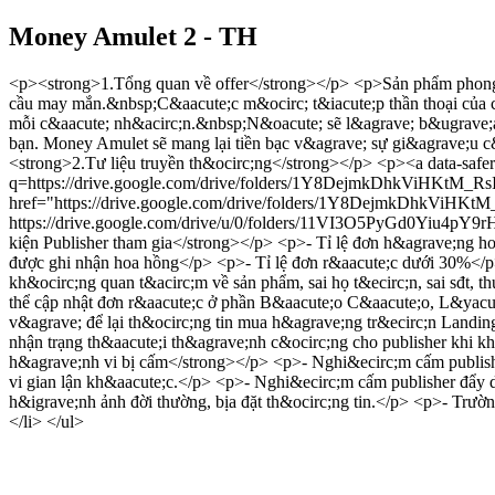
Money Amulet 2 - TH
<p><strong>1.Tổng quan về offer</strong></p> <p>Sản phẩm phong
cầu may mắn.&nbsp;C&aacute;c m&ocirc; t&iacute;p thần thoại của c
mỗi c&aacute; nh&acirc;n.&nbsp;N&oacute; sẽ l&agrave; b&ugrave;a
bạn. Money Amulet sẽ mang lại tiền bạc v&agrave; sự gi&agrave;u 
<strong>2.Tư liệu truyền th&ocirc;ng</strong></p> <p><a data-safer
q=https://drive.google.com/drive/folders/1Y8DejmkDhkViH
href="https://drive.google.com/drive/folders/1Y8DejmkDhkViHKt
https://drive.google.com/drive/u/0/folders/11VI3O5PyGd0Yiu4p
kiện Publisher tham gia</strong></p> <p>- Tỉ lệ đơn h&agrave;ng 
được ghi nhận hoa hồng</p> <p>- Tỉ lệ đơn r&aacute;c dưới 30%</
kh&ocirc;ng quan t&acirc;m về sản phẩm, sai họ t&ecirc;n, sai sđt, 
thể cập nhật đơn r&aacute;c ở phần B&aacute;o C&aacute;o, L&yac
v&agrave; để lại th&ocirc;ng tin mua h&agrave;ng tr&ecirc;n Landi
nhận trạng th&aacute;i th&agrave;nh c&ocirc;ng cho publisher khi 
h&agrave;nh vi bị cấm</strong></p> <p>- Nghi&ecirc;m cấm publishe
vi gian lận kh&aacute;c.</p> <p>- Nghi&ecirc;m cấm publisher đẩy
h&igrave;nh ảnh đời thường, bịa đặt th&ocirc;ng tin.</p> <p>- Trư
</li> </ul>