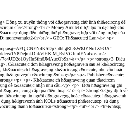
 Đồng xu truyền thống với d&ograve;ng chữ linh thi&ecirc;ng để
acirc;m của</strong><br /> Money Amulet được tạo ra đặc biệt cho
t&aacute;c động đến những thứ ph&ugrave; hợp với năng lượng của
r ID: moneyamulet2-th<br /> - GEO: Th&aacute;i Lan</p> <p>
83000&amp;usg=AFQjCNEN4KSDp75thhgRh3sW8JYNu1X9OA"
ive/folders/1Y8DejmkDhkViHKtM_RsIVGJnuIENaixo<br />
1v2h2UV7e4UD2o1OyJIuSfm6JMAucQbSz</a></p> <p><strong>3. Điều
ong>. C&aacute;c đơn h&agrave;ng ho&agrave;n sau sẽ kh&ocirc;ng
g, kh&aacute;ch h&agrave;ng kh&ocirc;ng c&oacute; nhu cầu hoặc
irc;ng th&agrave;nh c&ocirc;ng.&nbsp;</p> <p>- Publisher c&oacute;
/strong></p> <p>- Kh&aacute;ch h&agrave;ng quan t&acirc;m
ve;ng đề x&aacute;c nhận nhu cầu.</p> <p>- Đơn h&agrave;ng ghi
 nh&agrave; cung cấp qua điện thoại.</p> <p><strong>5.Quy định về
đảo th&ocirc;ng tin người d&ugrave;ng hoặc c&aacute;c h&agrave;nh
ử dụng h&igrave;nh ảnh KOLs tr&aacute;i ph&eacute;p, sử dụng
h&ocirc;ng thanh to&aacute;n</strong></p> <ul><br /> <li>&nbsp;