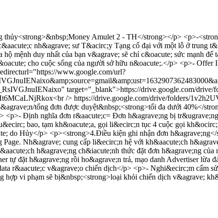
 thủy<strong>&nbsp;Money Amulet 2 - TH</strong></p> <p>-<strong>
&aacute;c nh&agrave; sư T&acirc;y Tạng cổ đại với một lỗ ở trung t&
 hộ mệnh duy nhất của bạn v&agrave; sẽ chỉ c&oacute; sức mạnh để 
c&oacute; cho cuộc sống của người sở hữu n&oacute;.</p> <p>- Offe
edirecturl="https://www.google.com/url?
KtM_RsIVGJnuIENaixo&amp;source=gmail&amp;ust=16329073624
M_RsIVGJnuIENaixo" target="_blank">https://drive.google.com/dr
Y9rHt6MCaLNjRkox<br /> https://drive.google.com/drive/folders/
ho&agrave;n/tổng đơn được duyệt&nbsp;<strong>tối đa dưới 40%</str
p> <p>- Định nghĩa đơn r&aacute;c= Đơn h&agrave;ng bị tr&ugrave;n
thu&ecirc; bao, tạm kh&oacute;a, gọi li&ecirc;n tục 4 cuộc gọi kh&oc
ute; do Hủy</p> <p><strong>4.Điều kiện ghi nhận đơn h&agrave;ng<
ng Page. Nh&agrave; cung cấp li&ecirc;n hệ với kh&aacute;ch h&agra
kh&aacute;ch h&agrave;ng ch&iacute;nh thức đặt đơn h&agrave;ng của
r tự đặt h&agrave;ng rồi ho&agrave;n trả, mạo danh Advertiser lừa 
 data r&aacute;c v&agrave;o chiến dịch</p> <p>- Nghi&ecirc;m cấm s
ờng hợp vi phạm sẽ bị&nbsp;<strong>loại khỏi chiến dịch v&agrave; k