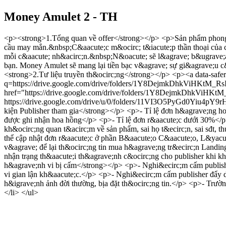
Money Amulet 2 - TH
<p><strong>1.Tổng quan về offer</strong></p> <p>Sản phẩm phong
cầu may mắn.&nbsp;C&aacute;c m&ocirc; t&iacute;p thần thoại của c
mỗi c&aacute; nh&acirc;n.&nbsp;N&oacute; sẽ l&agrave; b&ugrave;a
bạn. Money Amulet sẽ mang lại tiền bạc v&agrave; sự gi&agrave;u 
<strong>2.Tư liệu truyền th&ocirc;ng</strong></p> <p><a data-safer
q=https://drive.google.com/drive/folders/1Y8DejmkDhkViH
href="https://drive.google.com/drive/folders/1Y8DejmkDhkViHKt
https://drive.google.com/drive/u/0/folders/11VI3O5PyGd0Yiu4p
kiện Publisher tham gia</strong></p> <p>- Tỉ lệ đơn h&agrave;ng 
được ghi nhận hoa hồng</p> <p>- Tỉ lệ đơn r&aacute;c dưới 30%</
kh&ocirc;ng quan t&acirc;m về sản phẩm, sai họ t&ecirc;n, sai sđt, 
thể cập nhật đơn r&aacute;c ở phần B&aacute;o C&aacute;o, L&yac
v&agrave; để lại th&ocirc;ng tin mua h&agrave;ng tr&ecirc;n Landi
nhận trạng th&aacute;i th&agrave;nh c&ocirc;ng cho publisher khi 
h&agrave;nh vi bị cấm</strong></p> <p>- Nghi&ecirc;m cấm publishe
vi gian lận kh&aacute;c.</p> <p>- Nghi&ecirc;m cấm publisher đẩy
h&igrave;nh ảnh đời thường, bịa đặt th&ocirc;ng tin.</p> <p>- Trư
</li> </ul>