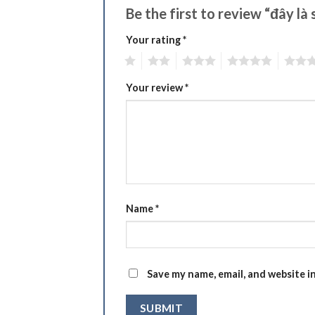
Be the first to review “đây là
Your rating
*
1
2
3
4
5
Your review
*
Name
*
Save my name, email, and website i