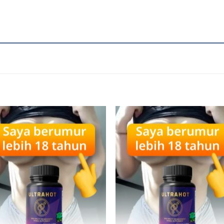
Add to
Add
wishlist
wishl