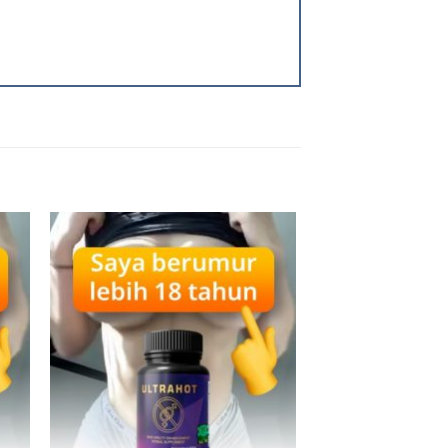
 to
Add to
ist
wishlist