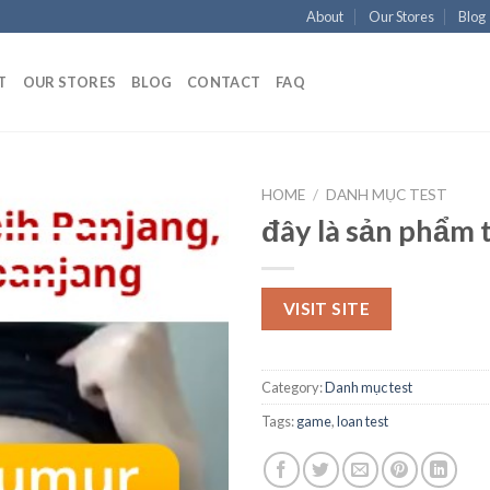
About
Our Stores
Blog
T
OUR STORES
BLOG
CONTACT
FAQ
HOME
/
DANH MỤC TEST
đây là sản phẩm t
Add to
wishlist
VISIT SITE
Category:
Danh mục test
Tags:
game
,
loan test