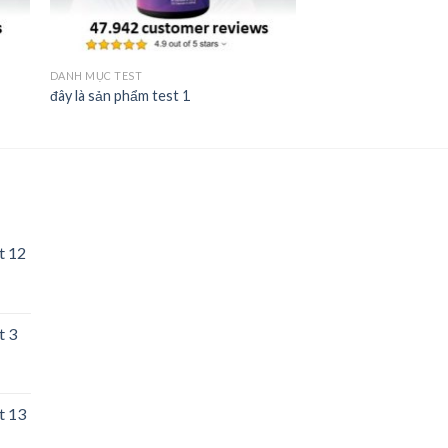
DANH MỤC TEST
đây là sản phẩm test 1
t 12
t 3
t 13