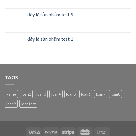
đây là sản phẩm test 9
đây là sản phẩm test 1
TAGS
game
loan2
loan3
loan4
loan5
loan6
loan7
loan8
loan9
loan test