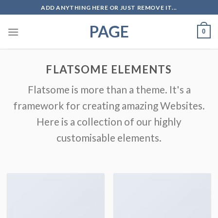
Skip
ADD ANYTHING HERE OR JUST REMOVE IT...
to
PAGE
content
0
FLATSOME ELEMENTS
Flatsome is more than a theme. It's a
framework for creating amazing Websites.
Here is a collection of our highly
customisable elements.